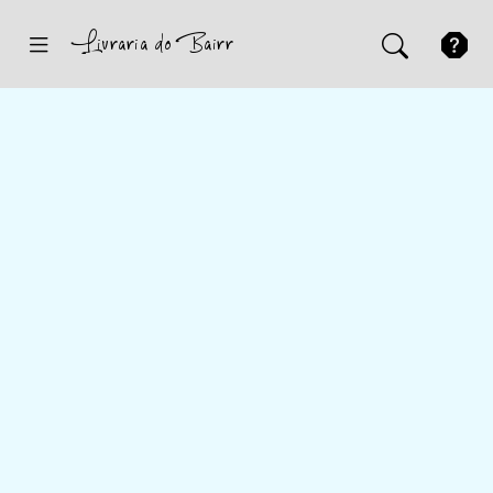
Inicio
Sugestões
Novidades
Promoções
Contactos
Iniciar Sessão