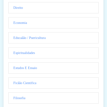
Direito
Economia
Educaãão / Puericultura
Espiritualidades
Estudos E Ensaio
Ficãão Cientifica
Filosofia