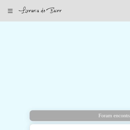
Inicio
Sugestões
Novidades
Promoções
Contactos
Iniciar Sessão
Foram encontra