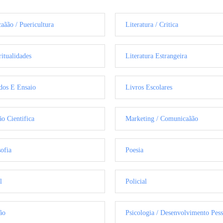
aãão / Puericultura
Literatura / Critica
ritualidades
Literatura Estrangeira
dos E Ensaio
Livros Escolares
ão Cientifica
Marketing / Comunicaãão
sofia
Poesia
l
Policial
ão
Psicologia / Desenvolvimento Pess