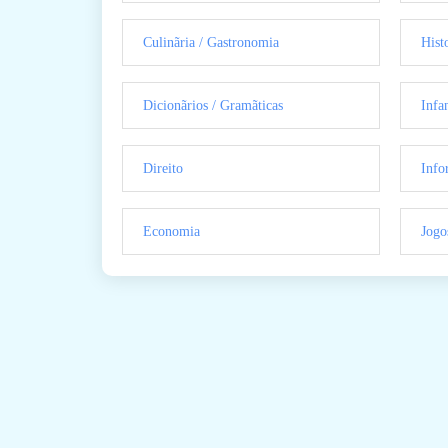
Culinãria / Gastronomia
Hist
Dicionãrios / Gramãticas
Infan
Direito
Info
Economia
Jogo