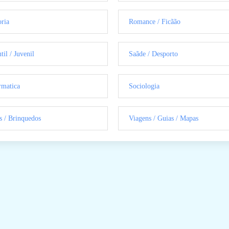
oria
Romance / Ficãão
til / Juvenil
Saãde / Desporto
rmatica
Sociologia
s / Brinquedos
Viagens / Guias / Mapas