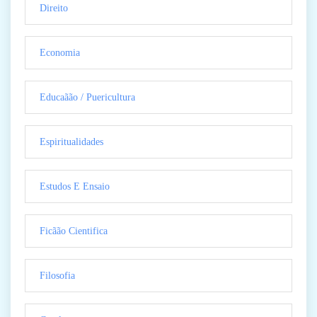
Direito
Economia
Educaãão / Puericultura
Espiritualidades
Estudos E Ensaio
Ficãão Cientifica
Filosofia