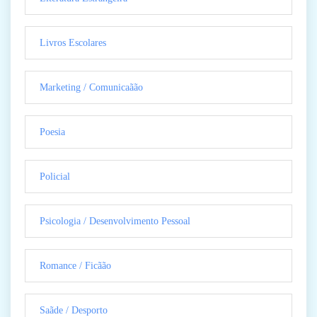
Livros Escolares
Marketing / Comunicaãão
Poesia
Policial
Psicologia / Desenvolvimento Pessoal
Romance / Ficãão
Saãde / Desporto