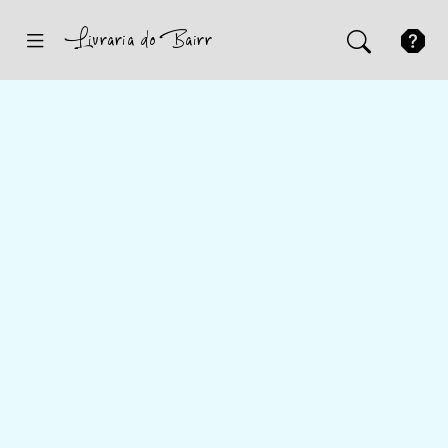
Inicio
Sugestões
Novidades
Promoções
Contactos
Iniciar Sessão