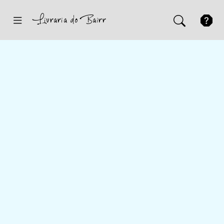
Inicio
Sugestões
Novidades
Promoções
Contactos
Iniciar Sessão