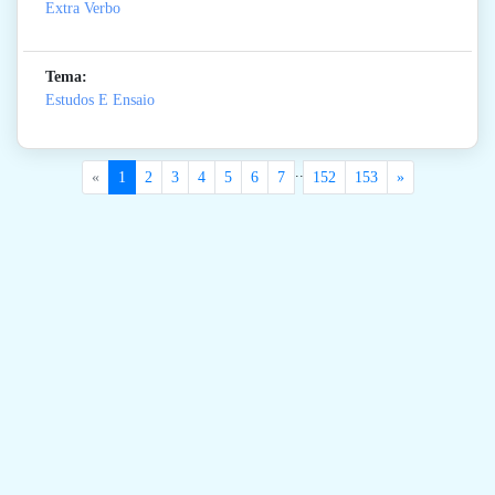
Extra Verbo
Tema:
Estudos E Ensaio
..
«
1
2
3
4
5
6
7
152
153
»