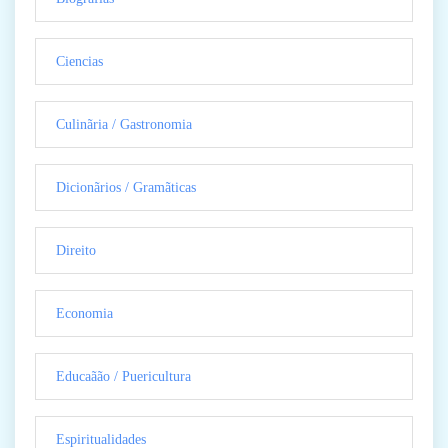
Ciencias
Culinãria / Gastronomia
Dicionãrios / Gramãticas
Direito
Economia
Educaãão / Puericultura
Espiritualidades