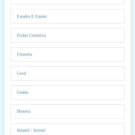
Estudos E Ensaio
Ficãão Cientifica
Filosofia
Geral
Gestão
Historia
Infantil / Juvenil