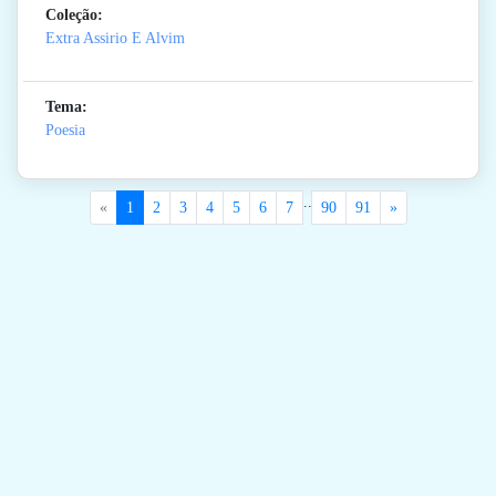
Coleção:
Extra Assirio E Alvim
Tema:
Poesia
..
«
1
2
3
4
5
6
7
90
91
»