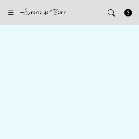
Inicio
Sugestões
Novidades
Promoções
Contactos
Iniciar Sessão