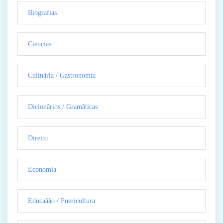
Biografias
Ciencias
Culinãria / Gastronomia
Dicionãrios / Gramãticas
Direito
Economia
Educaãão / Puericultura