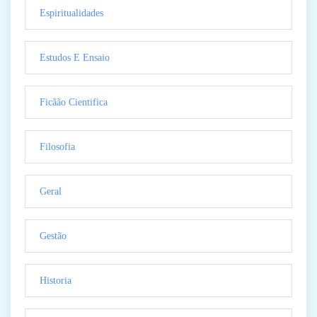
Espiritualidades
Estudos E Ensaio
Ficãão Cientifica
Filosofia
Geral
Gestão
Historia