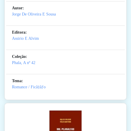
Autor:
Jorge De Oliveira E Sousa
Editora:
Assirio E Alvim
Coleção:
Phala, A
nº 42
Tema:
Romance / Ficã‡ãƒo