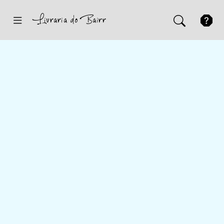
Inicio
Sugestões
Novidades
Promoções
Contactos
Iniciar Sessão