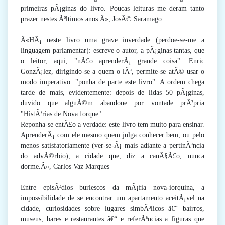
primeiras pÃ¡ginas do livro. Poucas leituras me deram tanto
prazer nestes Ãºltimos anos.Â», JosÃ© Saramago
Â«HÃ¡ neste livro uma grave inverdade (perdoe-se-me a
linguagem parlamentar): escreve o autor, a pÃ¡ginas tantas, que
o leitor, aqui, "nÃ£o aprenderÃ¡ grande coisa". Enric
GonzÃ¡lez, dirigindo-se a quem o lÃª, permite-se atÃ© usar o
modo imperativo: "ponha de parte este livro". A ordem chega
tarde de mais, evidentemente: depois de lidas 50 pÃ¡ginas,
duvido que alguÃ©m abandone por vontade prÃ³pria
"HistÃ³rias de Nova Iorque".
Reponha-se entÃ£o a verdade: este livro tem muito para ensinar.
AprenderÃ¡ com ele mesmo quem julga conhecer bem, ou pelo
menos satisfatoriamente (ver-se-Ã¡ mais adiante a pertinÃªncia
do advÃ©rbio), a cidade que, diz a canÃ§Ã£o, nunca
dorme.Â», Carlos Vaz Marques
Entre episÃ³dios burlescos da mÃ¡fia nova-iorquina, a
impossibilidade de se encontrar um apartamento aceitÃ¡vel na
cidade, curiosidades sobre lugares simbÃ³licos â€“ bairros,
museus, bares e restaurantes â€“ e referÃªncias a figuras que