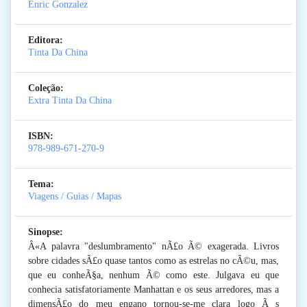
Enric Gonzalez
Editora:
Tinta Da China
Coleção:
Extra Tinta Da China
ISBN:
978-989-671-270-9
Tema:
Viagens / Guias / Mapas
Sinopse:
Â«A palavra "deslumbramento" nÃ£o Ã© exagerada. Livros
sobre cidades sÃ£o quase tantos como as estrelas no cÃ©u, mas,
que eu conheÃ§a, nenhum Ã© como este. Julgava eu que
conhecia satisfatoriamente Manhattan e os seus arredores, mas a
dimensÃ£o do meu engano tornou-se-me clara logo Ã s