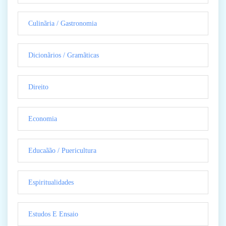
Culinãria / Gastronomia
Dicionãrios / Gramãticas
Direito
Economia
Educaãão / Puericultura
Espiritualidades
Estudos E Ensaio