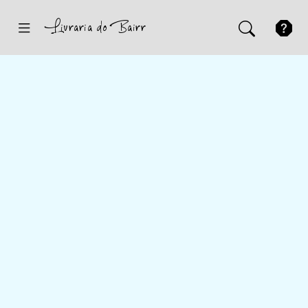
Inicio
Sugestões
Novidades
Promoções
Contactos
Iniciar Sessão