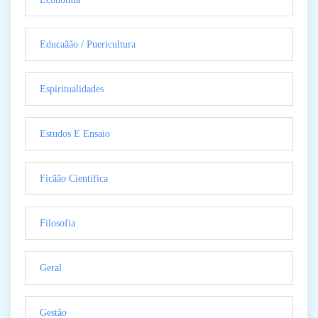
Educaãão / Puericultura
Espiritualidades
Estudos E Ensaio
Ficãão Cientifica
Filosofia
Geral
Gestão