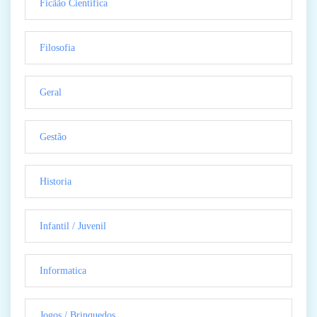
Ficãão Cientifica
Filosofia
Geral
Gestão
Historia
Infantil / Juvenil
Informatica
Jogos / Brinquedos