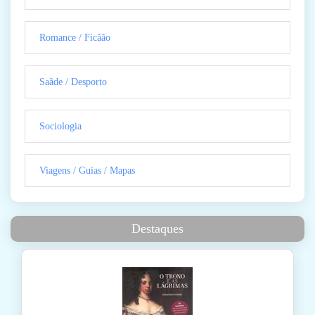
Romance / Ficãão
Saãde / Desporto
Sociologia
Viagens / Guias / Mapas
Destaques