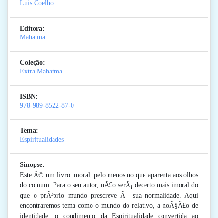
Luis Coelho
Editora:
Mahatma
Coleção:
Extra Mahatma
ISBN:
978-989-8522-87-0
Tema:
Espiritualidades
Sinopse:
Este Ã© um livro imoral, pelo menos no que aparenta aos olhos
do comum. Para o seu autor, nÃ£o serÃ¡ decerto mais imoral do
que o prÃ³prio mundo prescreve Ã sua normalidade. Aqui
encontraremos tema como o mundo do relativo, a noÃ§Ã£o de
identidade, o condimento da Espiritualidade convertida ao