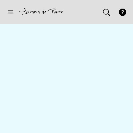
Inicio
Sugestões
Novidades
Promoções
Contactos
Iniciar Sessão