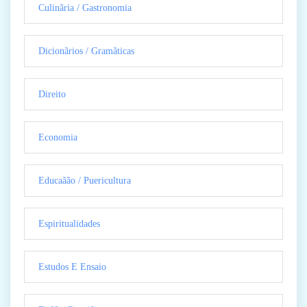
Culinãria / Gastronomia
Dicionãrios / Gramãticas
Direito
Economia
Educaãão / Puericultura
Espiritualidades
Estudos E Ensaio