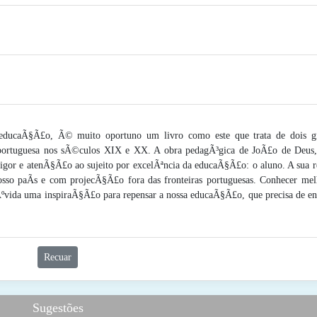
educaÃ§Ã£o, Ã© muito oportuno um livro como este que trata de dois g
ortuguesa nos sÃ©culos XIX e XX. A obra pedagÃ³gica de JoÃ£o de Deus,
gor e atenÃ§Ã£o ao sujeito por excelÃªncia da educaÃ§Ã£o: o aluno. A sua r
sso paÃ­s e com projecÃ§Ã£o fora das fronteiras portuguesas. Conhecer mel
vida uma inspiraÃ§Ã£o para repensar a nossa educaÃ§Ã£o, que precisa de en
Recuar
Sugestões