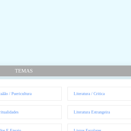
TEMAS
aãão / Puericultura
Literatura / Critica
ritualidades
Literatura Estrangeira
dos E Ensaio
Livros Escolares