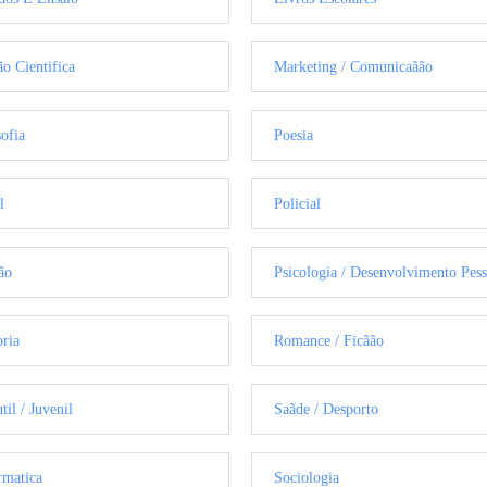
ão Cientifica
Marketing / Comunicaãão
sofia
Poesia
l
Policial
ão
Psicologia / Desenvolvimento Pess
oria
Romance / Ficãão
til / Juvenil
Saãde / Desporto
rmatica
Sociologia