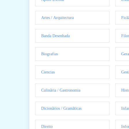
Artes / Arquitectura
Ficã
Banda Desenhada
Filo
Biografias
Gera
Ciencias
Gest
Culinãria / Gastronomia
Hist
Dicionãrios / Gramãticas
Infan
Direito
Info