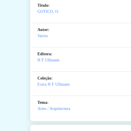
Titulo:
GOTICO, O
Autor:
Varios
Editora:
H F Ullmann
Coleção:
Extra H F Ullmann
Tema:
Artes / Arquitectura