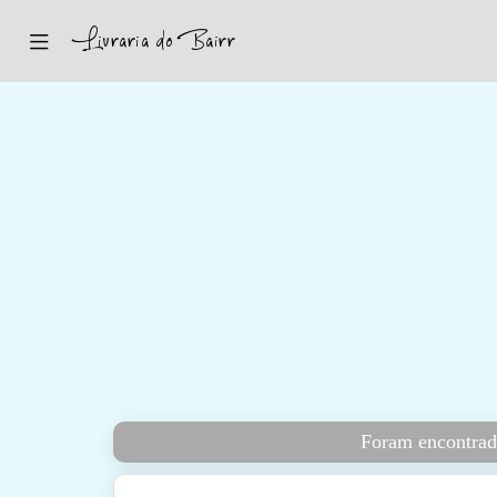
Inicio
Sugestões
Novidades
Promoções
Contactos
Iniciar Sessão
Foram encontrad