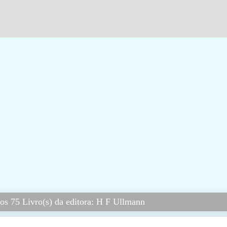
os 75 Livro(s) da editora: H F Ullmann