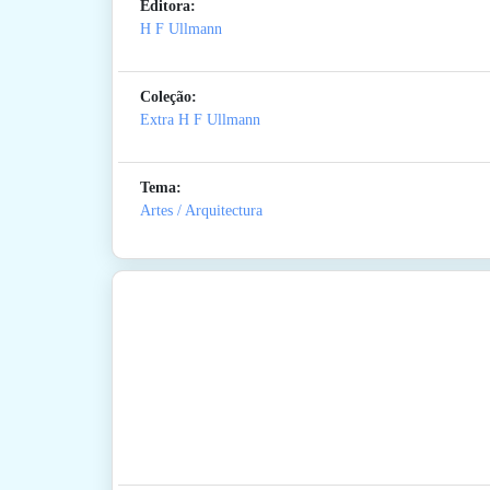
Editora:
H F Ullmann
Coleção:
Extra H F Ullmann
Tema:
Artes / Arquitectura