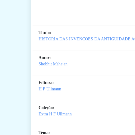
Titulo:
HISTORIA DAS INVENCOES DA ANTIGUIDADE A
Autor:
Shobhit Mahajan
Editora:
H F Ullmann
Coleção:
Extra H F Ullmann
Tema: