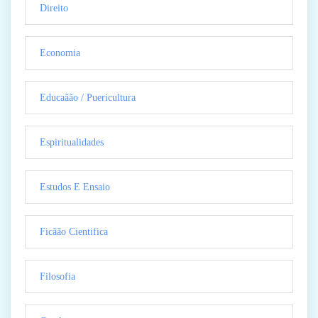
Direito
Economia
Educaãão / Puericultura
Espiritualidades
Estudos E Ensaio
Ficãão Cientifica
Filosofia