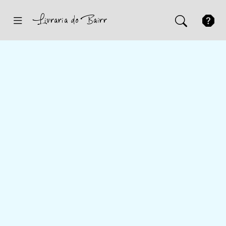
Inicio
Sugestões
Novidades
Promoções
Contactos
Iniciar Sessão