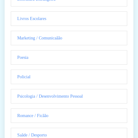
Livros Escolares
Marketing / Comunicaãão
Poesia
Policial
Psicologia / Desenvolvimento Pessoal
Romance / Ficãão
Saãde / Desporto