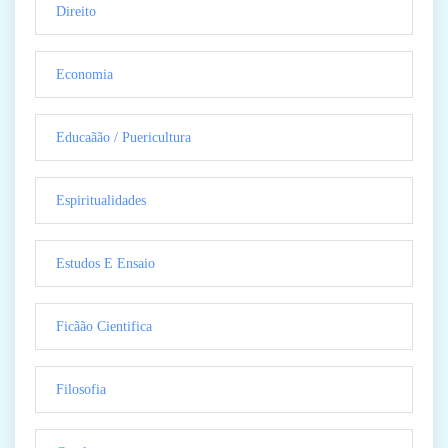
Direito
Economia
Educaãão / Puericultura
Espiritualidades
Estudos E Ensaio
Ficãão Cientifica
Filosofia