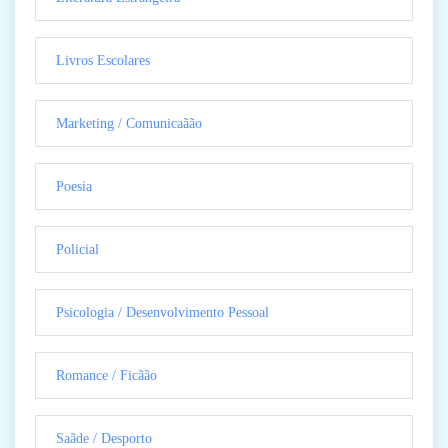
Livros Escolares
Marketing / Comunicaãão
Poesia
Policial
Psicologia / Desenvolvimento Pessoal
Romance / Ficãão
Saãde / Desporto