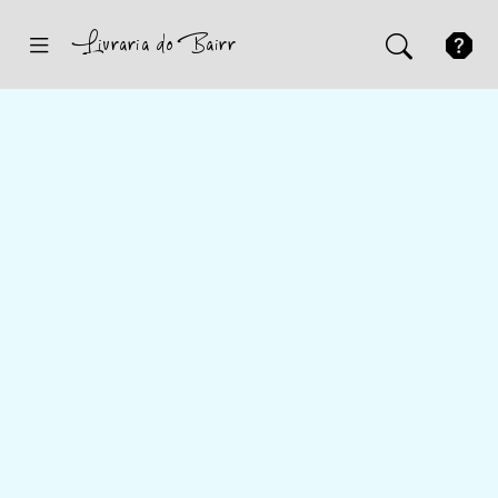
Inicio
Sugestões
Novidades
Promoções
Contactos
Iniciar Sessão