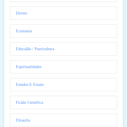
Direito
Economia
Educaãão / Puericultura
Espiritualidades
Estudos E Ensaio
Ficãão Cientifica
Filosofia