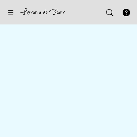
Inicio
Sugestões
Novidades
Promoções
Contactos
Iniciar Sessão