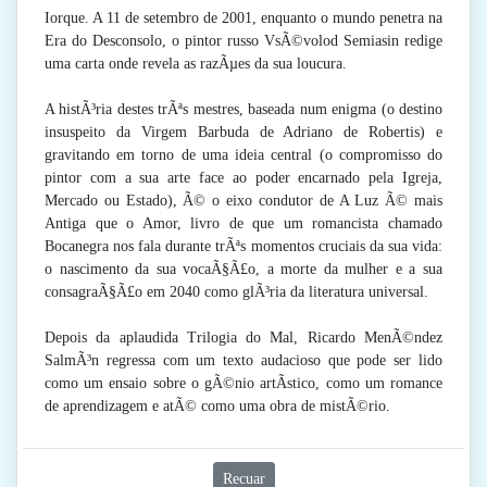
Iorque. A 11 de setembro de 2001, enquanto o mundo penetra na
Era do Desconsolo, o pintor russo VsÃ©volod Semiasin redige
uma carta onde revela as razÃµes da sua loucura.
A histÃ³ria destes trÃªs mestres, baseada num enigma (o destino
insuspeito da Virgem Barbuda de Adriano de Robertis) e
gravitando em torno de uma ideia central (o compromisso do
pintor com a sua arte face ao poder encarnado pela Igreja,
Mercado ou Estado), Ã© o eixo condutor de A Luz Ã© mais
Antiga que o Amor, livro de que um romancista chamado
Bocanegra nos fala durante trÃªs momentos cruciais da sua vida:
o nascimento da sua vocaÃ§Ã£o, a morte da mulher e a sua
consagraÃ§Ã£o em 2040 como glÃ³ria da literatura universal.
Depois da aplaudida Trilogia do Mal, Ricardo MenÃ©ndez
SalmÃ³n regressa com um texto audacioso que pode ser lido
como um ensaio sobre o gÃ©nio artÃ­stico, como um romance
de aprendizagem e atÃ© como uma obra de mistÃ©rio.
Recuar