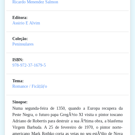
Ricardo Menendez Salmon
Editora:
Assirio E Alvim
Coleção:
Peninsulares
ISBN:
978-972-37-1679-5
Tema:
Romance / Ficã‡ãƒo
Sinopse:
Numa segunda-feira de 1350, quando a Europa recupera da
Peste Negra, o futuro papa GregÃ³rio XI visita o pintor toscano
Adriano de Robertis para destruir a sua Ãºltima obra, a blasfema
Virgem Barbuda. A 25 de fevereiro de 1970, o pintor norte-
americano Mark Rothko corta as veias no seu estÃºdio de Nova