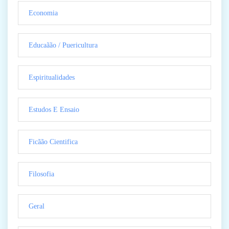
Economia
Educaãão / Puericultura
Espiritualidades
Estudos E Ensaio
Ficãão Cientifica
Filosofia
Geral