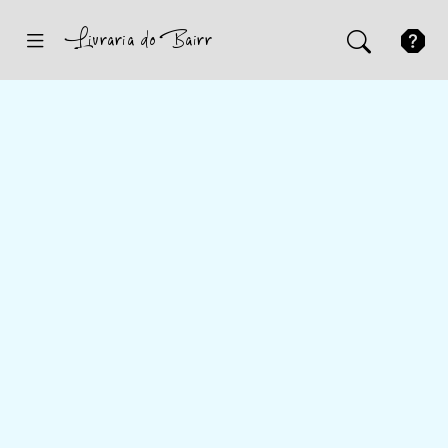
Inicio
Sugestões
Novidades
Promoções
Contactos
Iniciar Sessão