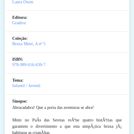
Laura Owen
Editora:
Gradiva
Coleção:
Bruxa Mimi, A
nº 5
ISBN:
978-989-616-639-7
Tema:
Infantil / Juvenil
Sinopse:
Abracadabra! Que a porta das aventuras se abra!
Mimi no PaÃ­s das Sereias reÃºne quatro histÃ³rias que
garantem o divertimento a que esta simpÃ¡tica bruxa jÃ¡
habituou as crianÃ§as.