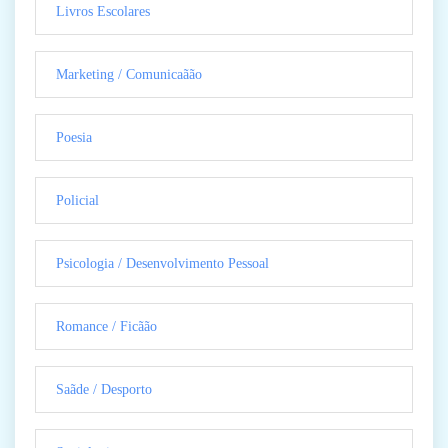
Livros Escolares
Marketing / Comunicaãão
Poesia
Policial
Psicologia / Desenvolvimento Pessoal
Romance / Ficãão
Saãde / Desporto