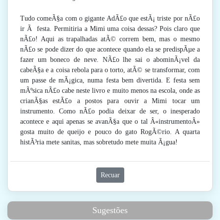
Tudo comeÃ§a com o gigante AdÃ£o que estÃ¡ triste por nÃ£o
ir Ã festa. Permitiria a Mimi uma coisa dessas? Pois claro que
nÃ£o! Aqui as trapalhadas atÃ© correm bem, mas o mesmo
nÃ£o se pode dizer do que acontece quando ela se predispÃµe a
fazer um boneco de neve. NÃ£o lhe sai o abominÃ¡vel da
cabeÃ§a e a coisa rebola para o torto, atÃ© se transformar, com
um passe de mÃ¡gica, numa festa bem divertida. E festa sem
mÃºsica nÃ£o cabe neste livro e muito menos na escola, onde as
crianÃ§as estÃ£o a postos para ouvir a Mimi tocar um
instrumento. Como nÃ£o podia deixar de ser, o inesperado
acontece e aqui apenas se avanÃ§a que o tal Â«instrumentoÂ»
gosta muito de queijo e pouco do gato RogÃ©rio. A quarta
histÃ³ria mete sanitas, mas sobretudo mete muita Ã¡gua!
Recuar
Sugestões