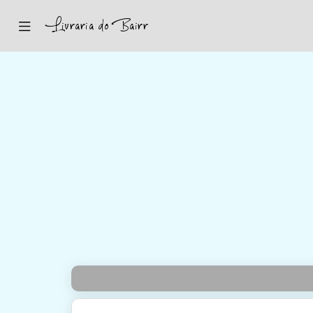
Inicio
Sugestões
Novidades
Promoções
Contactos
Iniciar Sessão