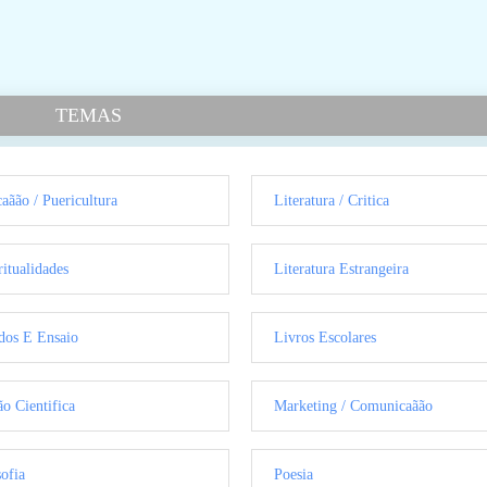
TEMAS
aãão / Puericultura
Literatura / Critica
ritualidades
Literatura Estrangeira
dos E Ensaio
Livros Escolares
ão Cientifica
Marketing / Comunicaãão
sofia
Poesia