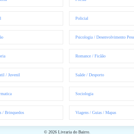
l
Policial
ão
Psicologia / Desenvolvimento Pess
oria
Romance / Ficãão
til / Juvenil
Saãde / Desporto
rmatica
Sociologia
s / Brinquedos
Viagens / Guias / Mapas
© 2026 Livraria do Bairro.