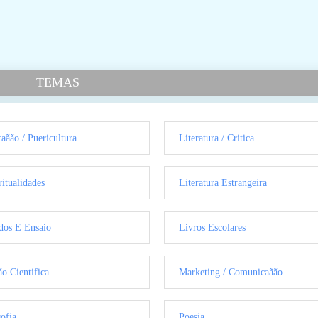
TEMAS
aãão / Puericultura
Literatura / Critica
ritualidades
Literatura Estrangeira
dos E Ensaio
Livros Escolares
ão Cientifica
Marketing / Comunicaãão
sofia
Poesia