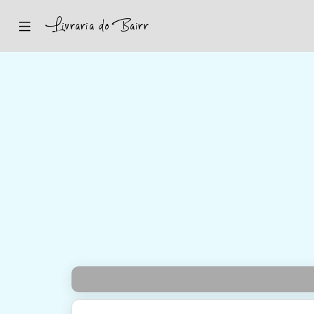
Inicio
Sugestões
Novidades
Promoções
Contactos
Iniciar Sessão