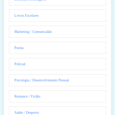
Livros Escolares
Marketing / Comunicaãão
Poesia
Policial
Psicologia / Desenvolvimento Pessoal
Romance / Ficãão
Saãde / Desporto