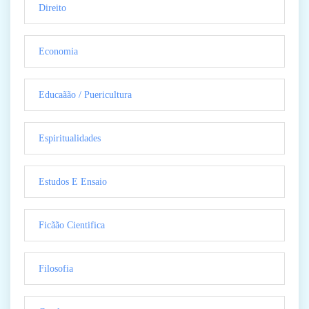
Direito
Economia
Educaãão / Puericultura
Espiritualidades
Estudos E Ensaio
Ficãão Cientifica
Filosofia