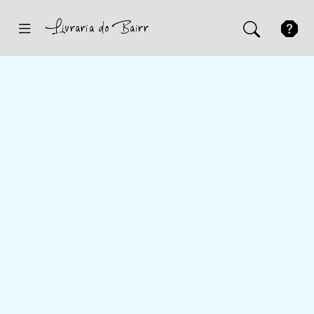
Inicio
Sugestões
Novidades
Promoções
Contactos
Iniciar Sessão