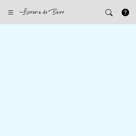
Inicio
Sugestões
Novidades
Promoções
Contactos
Iniciar Sessão