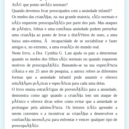
AtÃ© que ponto serÃ£o normais?
Quando devemos ficar preocupados com a ansiedade infantil?
Os medos das crianÃ§as, na sua grande maioria, sÃ£o normais e
nÃ£o requerem preocupaÃ§Ã£o por parte dos pais. Mas ataques
de pÃ¢nico, fobias e uma contÃ­nua ansiedade podem perturbar
uma crianÃ§a ao ponto de levar a distÃºrbios do sono, a uma
baixa auto-estima, Ã incapacidade de se sociabilizar e fazer
amigos e, no extremo, a uma evasÃ£o do mundo real.
Neste livro, a Dra. Cynthia G. Last ajuda os pais a determinar
quando os medos dos filhos sÃ£o normais ou quando requerem
motivos de preocupaÃ§Ã£o. Baseando-se na sua experiÃªncia
clÃ­nica e em 25 anos de pesquisa, a autora refere as diferentes
formas que a ansiedade infantil pode assumir e oferece
soluÃ§Ãµes prÃ¡ticas e especÃ­ficas para cada uma delas.
O livro ensina estratÃ©gias de prevenÃ§Ã£o para a ansiedade,
demonstra como agir quando a crianÃ§a tem um ataque de
pÃ¢nico e oferece dicas sobre como evitar que a ansiedade se
prolongue pela adolescÃªncia. Os leitores irÃ£o aprender a
serem coerentes e a incentivar as crianÃ§as a desenvolver a
confianÃ§a necessÃ¡ria para enfrentar e vencer qualquer tipo de
preocupaÃ§Ã£o.