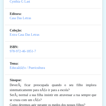
Cynthia G Last
Editora:
Casa Das Letras
Coleção:
Extra Casa Das Letras
ISBN:
978-972-46-1851-7
Tema:
Educaã‡ãƒo / Puericultura
Sinopse:
DeverÃ¡ ficar preocupada quando o seu filho implora
sistematicamente para nÃ£o ir para a escola?
SerÃ¡ normal a sua filha insistir em atravessar a rua sempre que
se cruza com um cÃ£o?
Como devemos agir perante os medos dos nossos filhos?