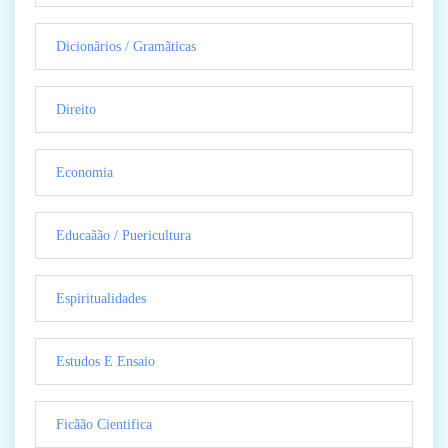
Dicionãrios / Gramãticas
Direito
Economia
Educaãão / Puericultura
Espiritualidades
Estudos E Ensaio
Ficãão Cientifica