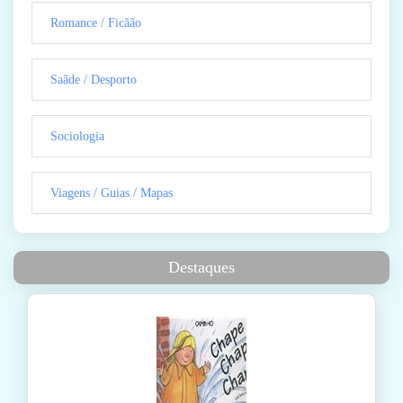
Romance / Ficãão
Saãde / Desporto
Sociologia
Viagens / Guias / Mapas
Destaques