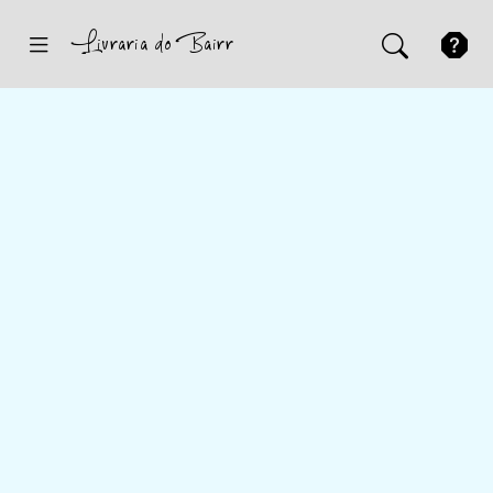
Inicio
Sugestões
Novidades
Promoções
Contactos
Iniciar Sessão