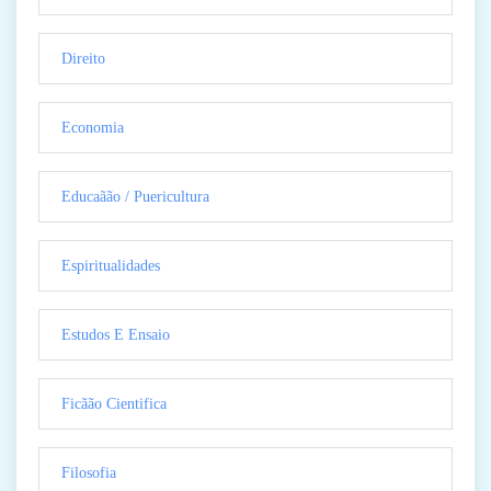
Direito
Economia
Educaãão / Puericultura
Espiritualidades
Estudos E Ensaio
Ficãão Cientifica
Filosofia