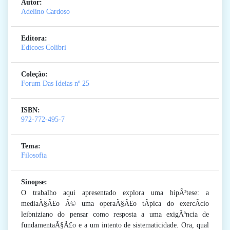
Autor:
Adelino Cardoso
Editora:
Edicoes Colibri
Coleção:
Forum Das Ideias
nº 25
ISBN:
972-772-495-7
Tema:
Filosofia
Sinopse:
O trabalho aqui apresentado explora uma hipÃ³tese: a
mediaÃ§Ã£o Ã© uma operaÃ§Ã£o tÃ­pica do exercÃ­cio
leibniziano do pensar como resposta a uma exigÃªncia de
fundamentaÃ§Ã£o e a um intento de sistematicidade. Ora, qual