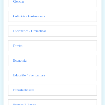
Ciencias
Culinãria / Gastronomia
Dicionãrios / Gramãticas
Direito
Economia
Educaãão / Puericultura
Espiritualidades
Estudos E Ensaio