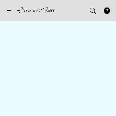
Inicio
Sugestões
Novidades
Promoções
Contactos
Iniciar Sessão