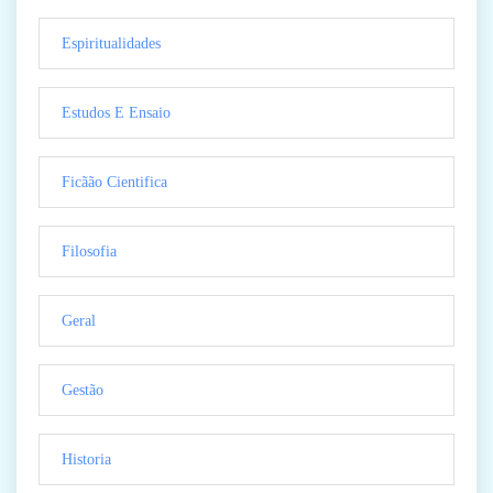
Espiritualidades
Estudos E Ensaio
Ficãão Cientifica
Filosofia
Geral
Gestão
Historia