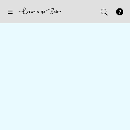
Inicio
Sugestões
Novidades
Promoções
Contactos
Iniciar Sessão