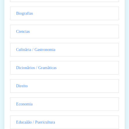
Biografias
Ciencias
Culinãria / Gastronomia
Dicionãrios / Gramãticas
Direito
Economia
Educaãão / Puericultura