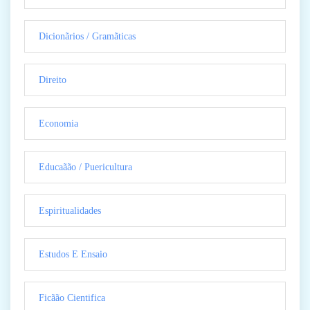
Dicionãrios / Gramãticas
Direito
Economia
Educaãão / Puericultura
Espiritualidades
Estudos E Ensaio
Ficãão Cientifica