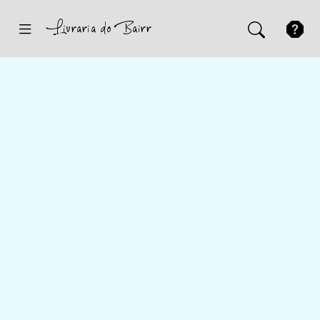
Inicio
Sugestões
Novidades
Promoções
Contactos
Iniciar Sessão