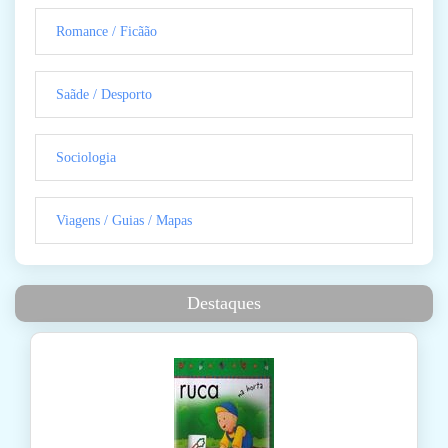
Romance / Ficãão
Saãde / Desporto
Sociologia
Viagens / Guias / Mapas
Destaques