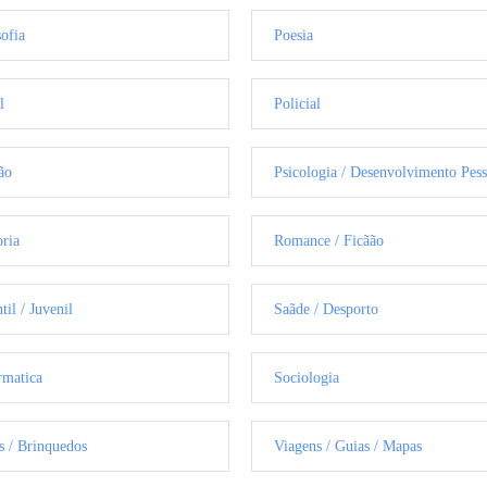
sofia
Poesia
l
Policial
ão
Psicologia / Desenvolvimento Pess
oria
Romance / Ficãão
til / Juvenil
Saãde / Desporto
rmatica
Sociologia
s / Brinquedos
Viagens / Guias / Mapas