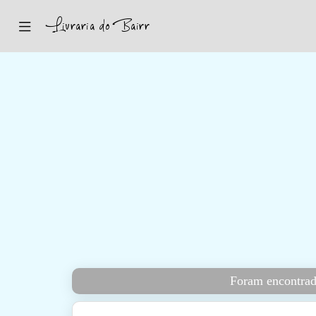
Inicio
Sugestões
Novidades
Promoções
Contactos
Iniciar Sessão
Foram encontrado