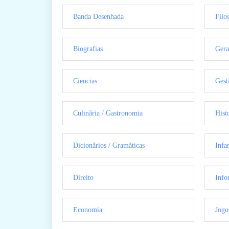
Banda Desenhada
Filo
Biografias
Gera
Ciencias
Gest
Culinãria / Gastronomia
Hist
Dicionãrios / Gramãticas
Infan
Direito
Info
Economia
Jogo