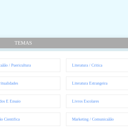
TEMAS
aãão / Puericultura
Literatura / Critica
ritualidades
Literatura Estrangeira
dos E Ensaio
Livros Escolares
ão Cientifica
Marketing / Comunicaãão