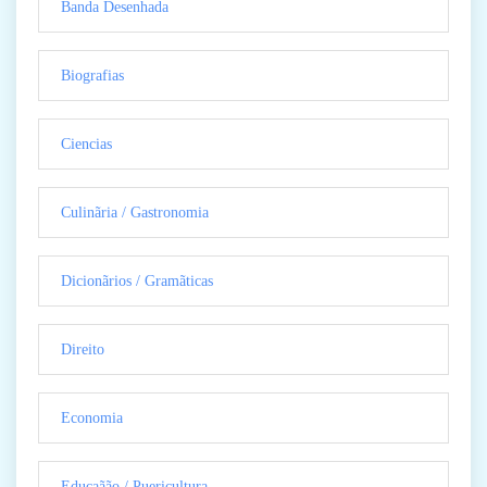
Banda Desenhada
Biografias
Ciencias
Culinãria / Gastronomia
Dicionãrios / Gramãticas
Direito
Economia
Educaãão / Puericultura