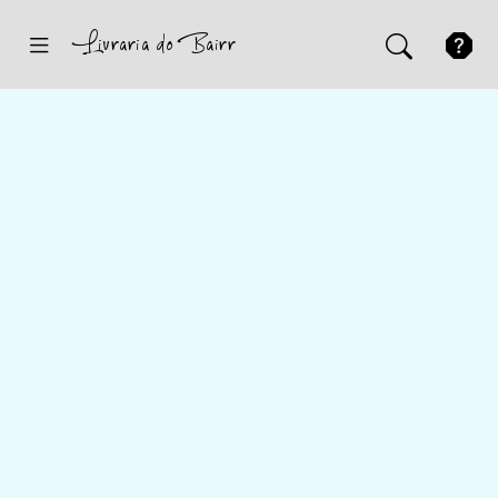
Inicio
Sugestões
Novidades
Promoções
Contactos
Iniciar Sessão