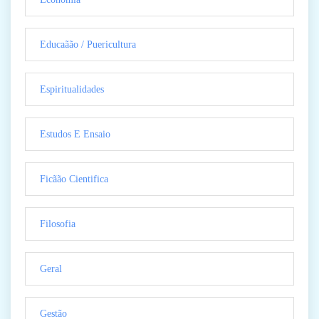
Educaãão / Puericultura
Espiritualidades
Estudos E Ensaio
Ficãão Cientifica
Filosofia
Geral
Gestão