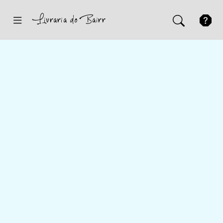
Inicio
Sugestões
Novidades
Promoções
Contactos
Iniciar Sessão