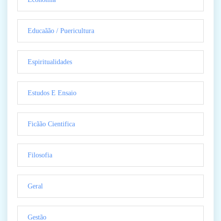
Educaãão / Puericultura
Espiritualidades
Estudos E Ensaio
Ficãão Cientifica
Filosofia
Geral
Gestão