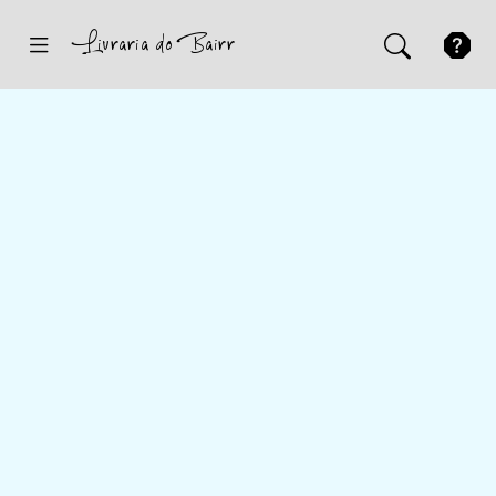
Inicio
Sugestões
Novidades
Promoções
Contactos
Iniciar Sessão