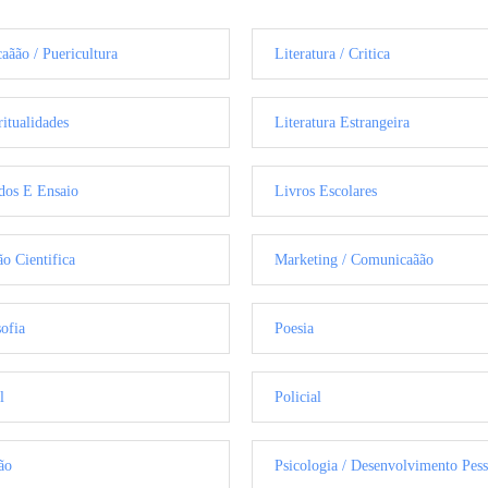
aãão / Puericultura
Literatura / Critica
ritualidades
Literatura Estrangeira
dos E Ensaio
Livros Escolares
ão Cientifica
Marketing / Comunicaãão
sofia
Poesia
l
Policial
ão
Psicologia / Desenvolvimento Pess