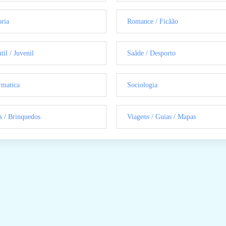
oria
Romance / Ficãão
til / Juvenil
Saãde / Desporto
rmatica
Sociologia
s / Brinquedos
Viagens / Guias / Mapas