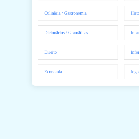
Culinãria / Gastronomia
Hist
Dicionãrios / Gramãticas
Infan
Direito
Info
Economia
Jogo