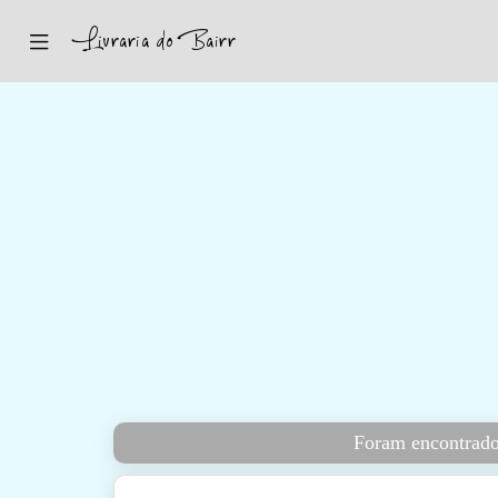
Inicio
Sugestões
Novidades
Promoções
Contactos
Iniciar Sessão
Foram encontrado