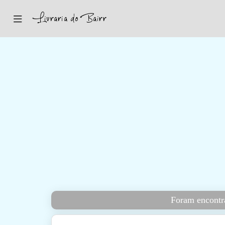
Inicio
Sugestões
Novidades
Promoções
Contactos
Iniciar Sessão
Foram encontra