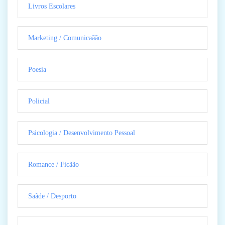
Livros Escolares
Marketing / Comunicaãão
Poesia
Policial
Psicologia / Desenvolvimento Pessoal
Romance / Ficãão
Saãde / Desporto