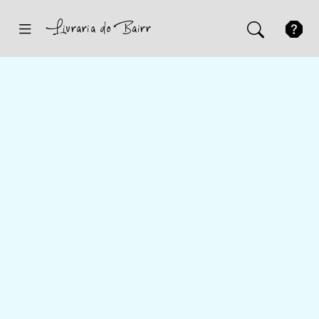
Inicio
Sugestões
Novidades
Promoções
Contactos
Iniciar Sessão