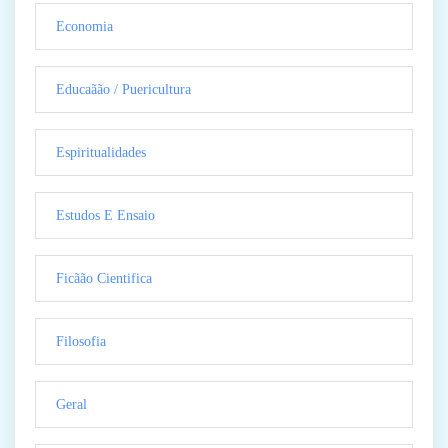
Economia
Educaãão / Puericultura
Espiritualidades
Estudos E Ensaio
Ficãão Cientifica
Filosofia
Geral