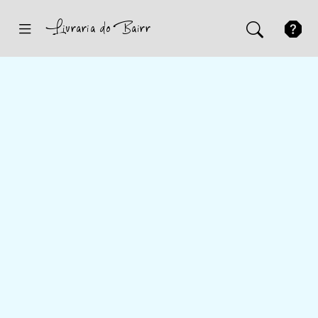
Inicio
Sugestões
Novidades
Promoções
Contactos
Iniciar Sessão