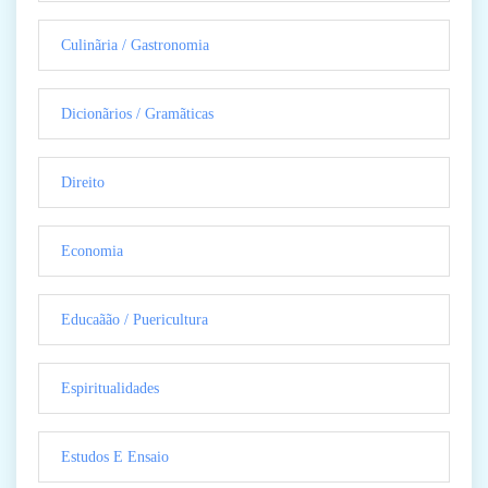
Culinãria / Gastronomia
Dicionãrios / Gramãticas
Direito
Economia
Educaãão / Puericultura
Espiritualidades
Estudos E Ensaio