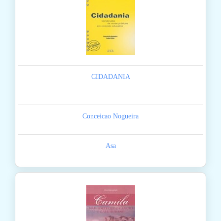
CIDADANIA
Conceicao Nogueira
Asa