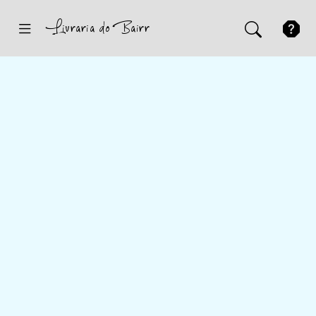
Inicio
Sugestões
Novidades
Promoções
Contactos
Iniciar Sessão