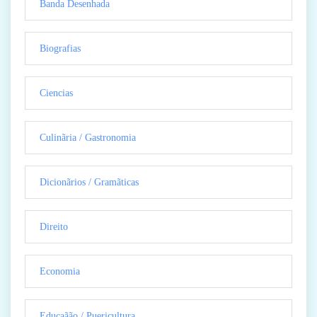
Banda Desenhada
Biografias
Ciencias
Culinãria / Gastronomia
Dicionãrios / Gramãticas
Direito
Economia
Educaãão / Puericultura