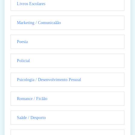
Livros Escolares
Marketing / Comunicaãão
Poesia
Policial
Psicologia / Desenvolvimento Pessoal
Romance / Ficãão
Saãde / Desporto