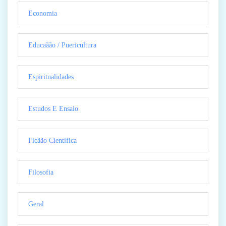
Economia
Educaãão / Puericultura
Espiritualidades
Estudos E Ensaio
Ficãão Cientifica
Filosofia
Geral