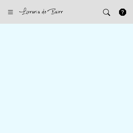
Inicio
Sugestões
Novidades
Promoções
Contactos
Iniciar Sessão