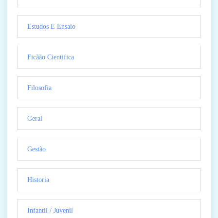
Estudos E Ensaio
Ficãão Cientifica
Filosofia
Geral
Gestão
Historia
Infantil / Juvenil