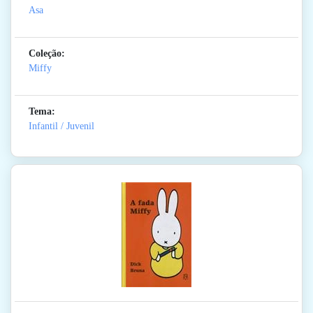
Asa
Coleção:
Miffy
Tema:
Infantil / Juvenil