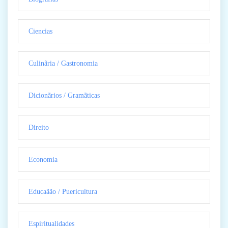
Ciencias
Culinãria / Gastronomia
Dicionãrios / Gramãticas
Direito
Economia
Educaãão / Puericultura
Espiritualidades