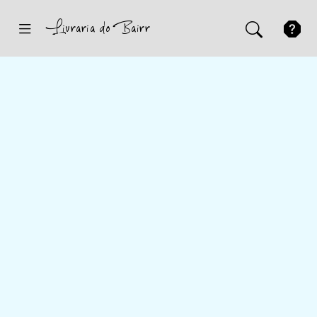
Inicio
Sugestões
Novidades
Promoções
Contactos
Iniciar Sessão