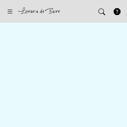
Inicio
Sugestões
Novidades
Promoções
Contactos
Iniciar Sessão