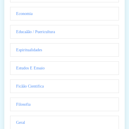
Economia
Educaãão / Puericultura
Espiritualidades
Estudos E Ensaio
Ficãão Cientifica
Filosofia
Geral