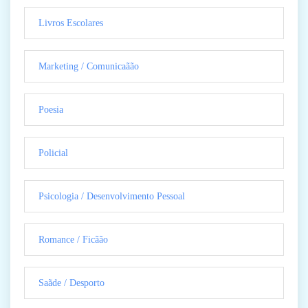
Livros Escolares
Marketing / Comunicaãão
Poesia
Policial
Psicologia / Desenvolvimento Pessoal
Romance / Ficãão
Saãde / Desporto