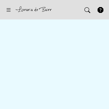
Inicio
Sugestões
Novidades
Promoções
Contactos
Iniciar Sessão