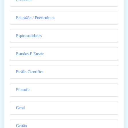
Educaãão / Puericultura
Espiritualidades
Estudos E Ensaio
Ficãão Cientifica
Filosofia
Geral
Gestão