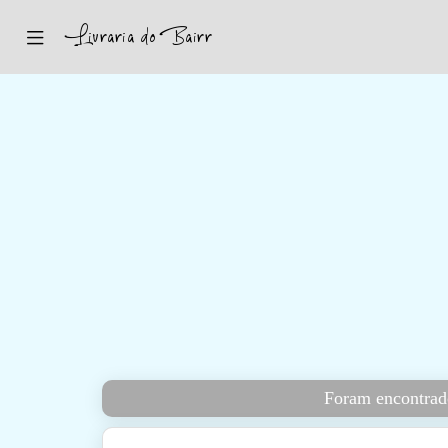
Inicio
Sugestões
Novidades
Promoções
Contactos
Iniciar Sessão
Foram encontrado