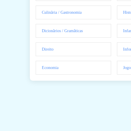
Culinãria / Gastronomia
Hist
Dicionãrios / Gramãticas
Infan
Direito
Info
Economia
Jogo