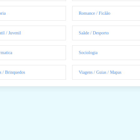
oria
Romance / Ficãão
til / Juvenil
Saãde / Desporto
rmatica
Sociologia
s / Brinquedos
Viagens / Guias / Mapas