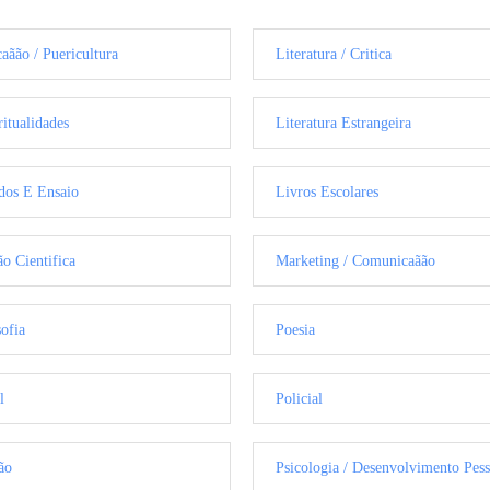
aãão / Puericultura
Literatura / Critica
ritualidades
Literatura Estrangeira
dos E Ensaio
Livros Escolares
ão Cientifica
Marketing / Comunicaãão
sofia
Poesia
l
Policial
ão
Psicologia / Desenvolvimento Pess