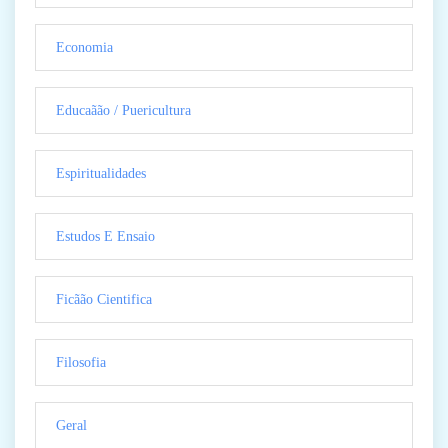
Economia
Educaãão / Puericultura
Espiritualidades
Estudos E Ensaio
Ficãão Cientifica
Filosofia
Geral