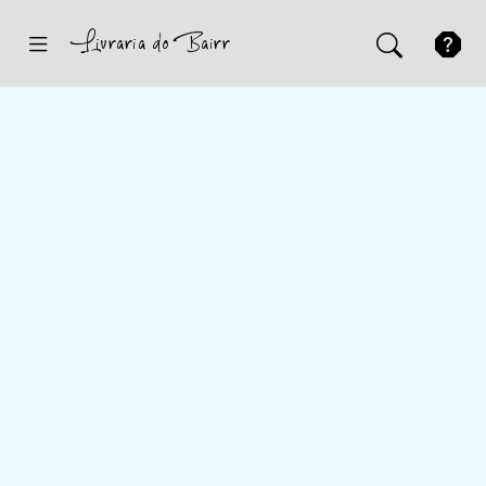
Inicio
Sugestões
Novidades
Promoções
Contactos
Iniciar Sessão