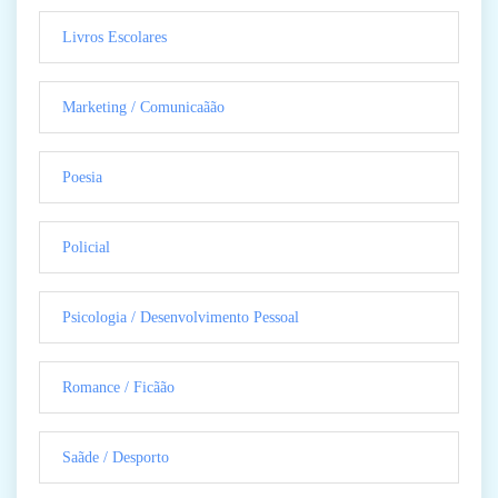
Livros Escolares
Marketing / Comunicaãão
Poesia
Policial
Psicologia / Desenvolvimento Pessoal
Romance / Ficãão
Saãde / Desporto