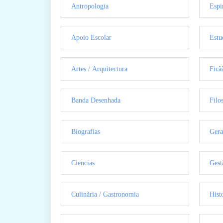
Antropologia
Espi
Apoio Escolar
Estu
Artes / Arquitectura
Ficã
Banda Desenhada
Filo
Biografias
Gera
Ciencias
Gest
Culinãria / Gastronomia
Hist