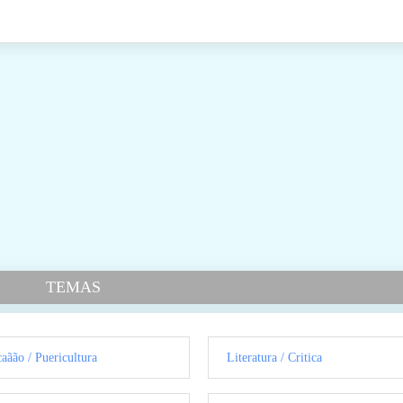
TEMAS
aãão / Puericultura
Literatura / Critica