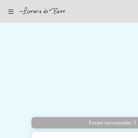
Inicio
Sugestões
Novidades
Promoções
Contactos
Iniciar Sessão
Foram encontrados 3 