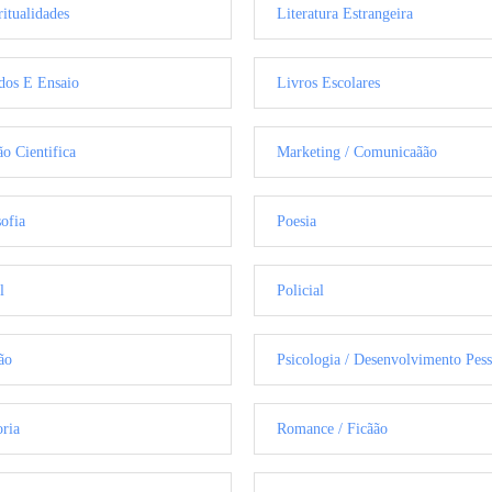
ritualidades
Literatura Estrangeira
dos E Ensaio
Livros Escolares
ão Cientifica
Marketing / Comunicaãão
sofia
Poesia
l
Policial
ão
Psicologia / Desenvolvimento Pess
oria
Romance / Ficãão