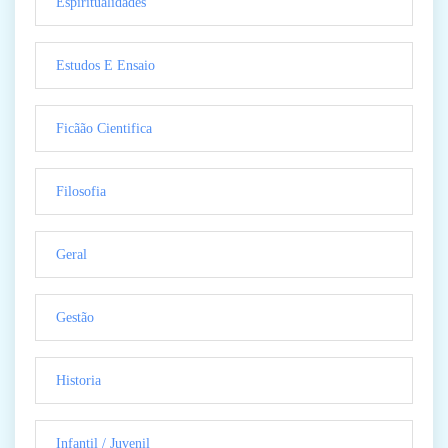
Espiritualidades
Estudos E Ensaio
Ficãão Cientifica
Filosofia
Geral
Gestão
Historia
Infantil / Juvenil