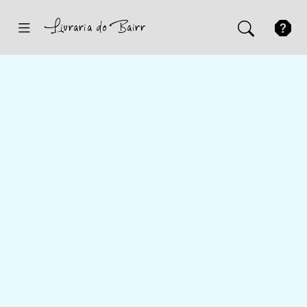
Inicio
Sugestões
Novidades
Promoções
Contactos
Iniciar Sessão