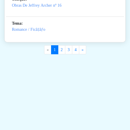
Obras De Jeffrey Archer
nº 16
Tema:
Romance / Ficã‡ãƒo
«
1
2
3
4
»