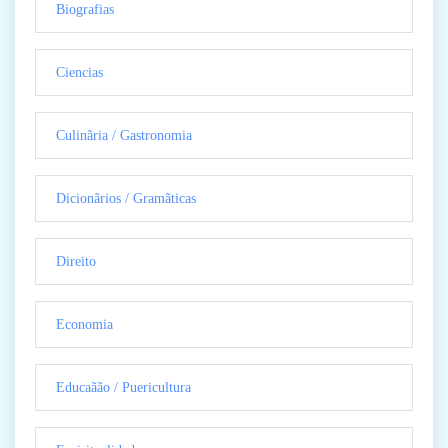
Biografias
Ciencias
Culinãria / Gastronomia
Dicionãrios / Gramãticas
Direito
Economia
Educaãão / Puericultura