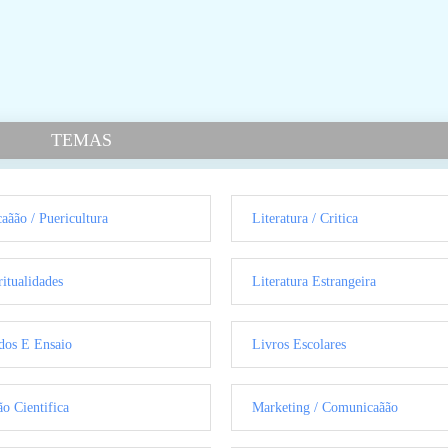
TEMAS
aãão / Puericultura
Literatura / Critica
ritualidades
Literatura Estrangeira
dos E Ensaio
Livros Escolares
ão Cientifica
Marketing / Comunicaãão