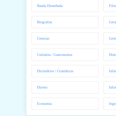
Banda Desenhada
Filo
Biografias
Gera
Ciencias
Gest
Culinãria / Gastronomia
Hist
Dicionãrios / Gramãticas
Infan
Direito
Info
Economia
Jogo