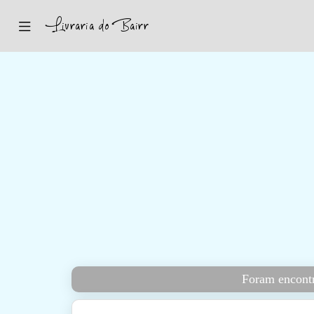
Inicio
Sugestões
Novidades
Promoções
Contactos
Iniciar Sessão
Foram encontr