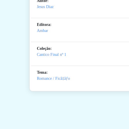
Autor:
Jesus Diaz
Editora:
Ambar
Coleção:
Cantico Final
nº 1
Tema:
Romance / Ficã‡ãƒo