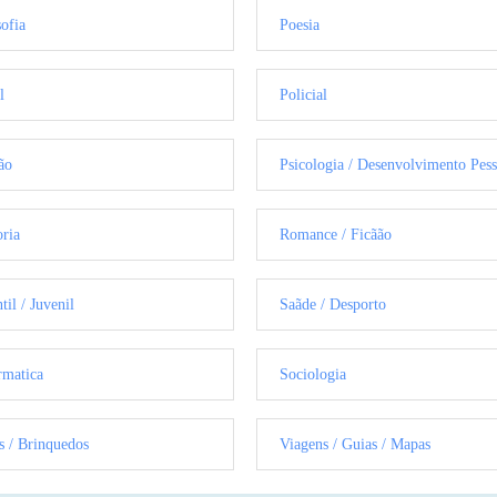
sofia
Poesia
l
Policial
ão
Psicologia / Desenvolvimento Pess
oria
Romance / Ficãão
til / Juvenil
Saãde / Desporto
rmatica
Sociologia
s / Brinquedos
Viagens / Guias / Mapas