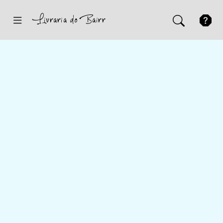
Inicio
Sugestões
Novidades
Promoções
Contactos
Iniciar Sessão