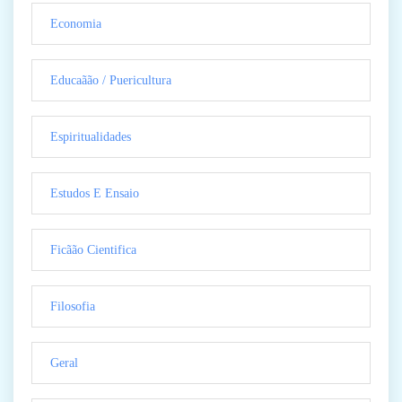
Economia
Educaãão / Puericultura
Espiritualidades
Estudos E Ensaio
Ficãão Cientifica
Filosofia
Geral