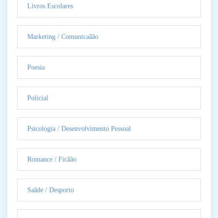
Livros Escolares
Marketing / Comunicaãão
Poesia
Policial
Psicologia / Desenvolvimento Pessoal
Romance / Ficãão
Saãde / Desporto