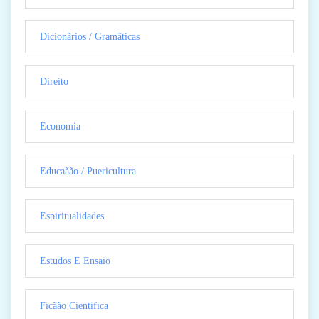
Dicionãrios / Gramãticas
Direito
Economia
Educaãão / Puericultura
Espiritualidades
Estudos E Ensaio
Ficãão Cientifica