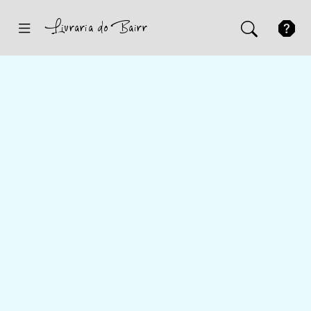
Inicio
Sugestões
Novidades
Promoções
Contactos
Iniciar Sessão