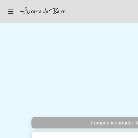
Inicio
Sugestões
Novidades
Promoções
Contactos
Iniciar Sessão
Foram encontrados 3