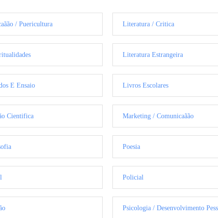
aãão / Puericultura
Literatura / Critica
ritualidades
Literatura Estrangeira
dos E Ensaio
Livros Escolares
ão Cientifica
Marketing / Comunicaãão
sofia
Poesia
l
Policial
ão
Psicologia / Desenvolvimento Pess