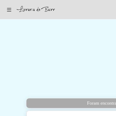
Inicio
Sugestões
Novidades
Promoções
Contactos
Iniciar Sessão
Foram encontra