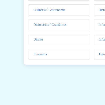
Culinãria / Gastronomia
Hist
Dicionãrios / Gramãticas
Infan
Direito
Info
Economia
Jogo