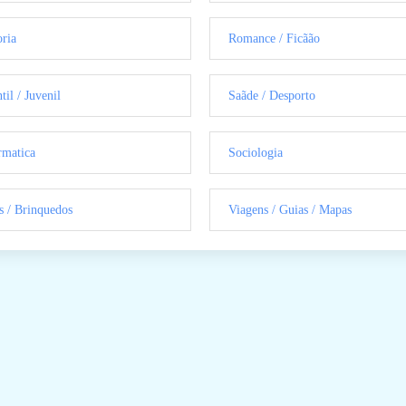
oria
Romance / Ficãão
til / Juvenil
Saãde / Desporto
rmatica
Sociologia
s / Brinquedos
Viagens / Guias / Mapas