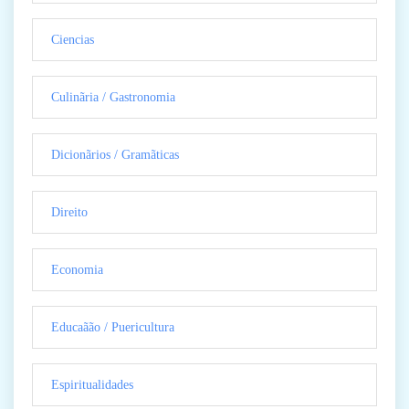
Ciencias
Culinãria / Gastronomia
Dicionãrios / Gramãticas
Direito
Economia
Educaãão / Puericultura
Espiritualidades