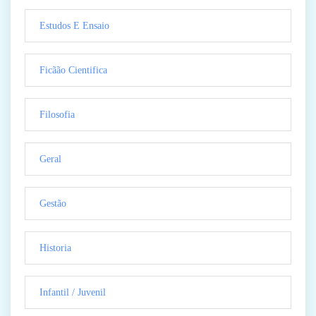
Estudos E Ensaio
Ficãão Cientifica
Filosofia
Geral
Gestão
Historia
Infantil / Juvenil