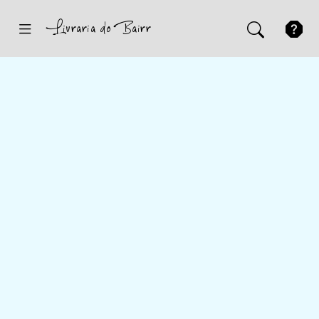
Inicio
Sugestões
Novidades
Promoções
Contactos
Iniciar Sessão