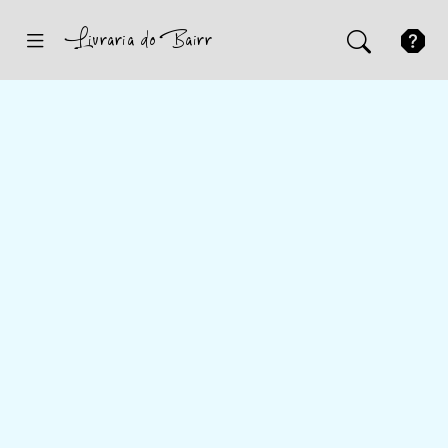
Inicio
Sugestões
Novidades
Promoções
Contactos
Iniciar Sessão