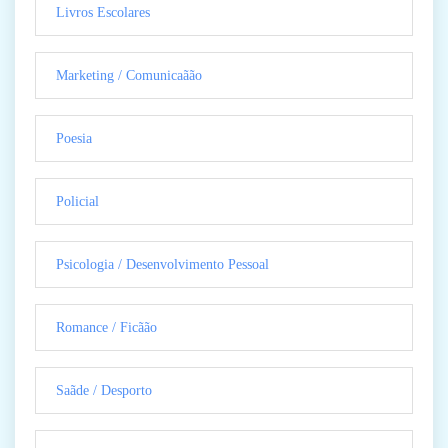
Livros Escolares
Marketing / Comunicaãão
Poesia
Policial
Psicologia / Desenvolvimento Pessoal
Romance / Ficãão
Saãde / Desporto