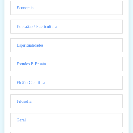
Economia
Educaãão / Puericultura
Espiritualidades
Estudos E Ensaio
Ficãão Cientifica
Filosofia
Geral