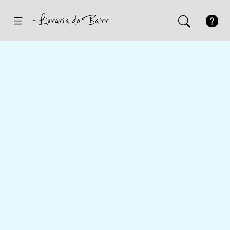
Inicio
Sugestões
Novidades
Promoções
Contactos
Iniciar Sessão