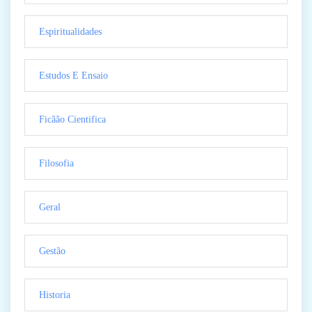
Espiritualidades
Estudos E Ensaio
Ficãão Cientifica
Filosofia
Geral
Gestão
Historia