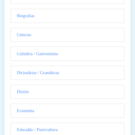
Biografias
Ciencias
Culinãria / Gastronomia
Dicionãrios / Gramãticas
Direito
Economia
Educaãão / Puericultura