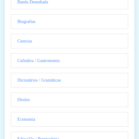
Banda Desenhada
Biografias
Ciencias
Culinãria / Gastronomia
Dicionãrios / Gramãticas
Direito
Economia
Educaãão / Puericultura