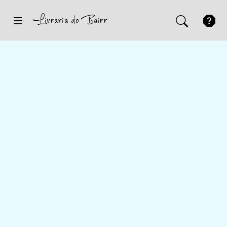
Inicio
Sugestões
Novidades
Promoções
Contactos
Iniciar Sessão