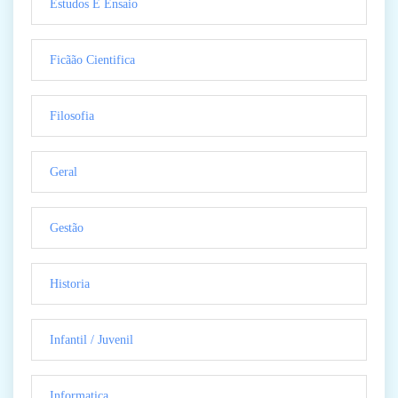
Estudos E Ensaio
Ficãão Cientifica
Filosofia
Geral
Gestão
Historia
Infantil / Juvenil
Informatica