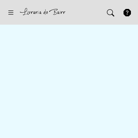
Inicio
Sugestões
Novidades
Promoções
Contactos
Iniciar Sessão