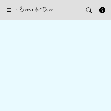
Inicio
Sugestões
Novidades
Promoções
Contactos
Iniciar Sessão