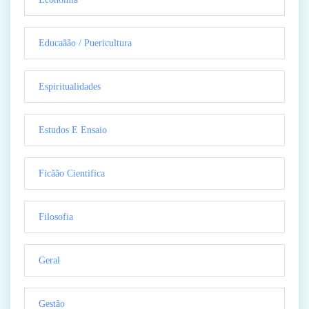
Educaãão / Puericultura
Espiritualidades
Estudos E Ensaio
Ficãão Cientifica
Filosofia
Geral
Gestão